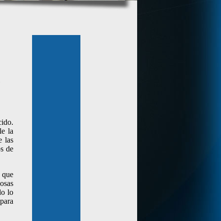
cido.
le la
e las
os de
e que
cosas
do lo
 para