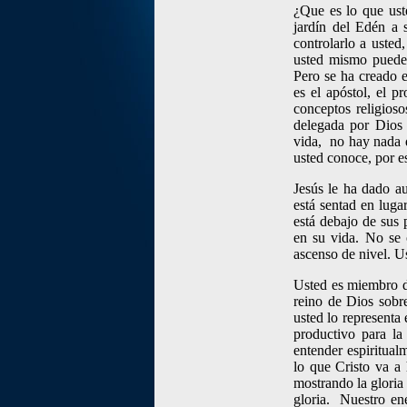
¿Que es lo que ust
jardín del Edén a
controlarlo a uste
usted mismo puede 
Pero se ha creado e
es el apóstol, el pr
conceptos religios
delegada por Dios 
vida, no hay nada q
usted conoce, por e
Jesús le ha dado a
está sentad en luga
está debajo de sus p
en su vida. No se 
ascenso de nivel. Us
Usted es miembro de
reino de Dios sobr
usted lo representa 
productivo para la
entender espiritual
lo que Cristo va a 
mostrando la gloria
gloria. Nuestro en