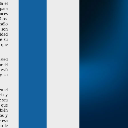
ta el
para
onces
Dios.
 sólo
s son
ridad
e su
o que
Usted
ue él
 está
y su
en el
cia y
e sea
e que
mbién
los y
y esa
No le