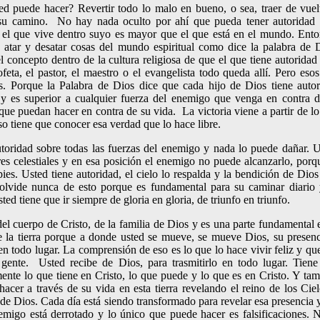
ed puede hacer? Revertir todo lo malo en bueno, o sea, traer de vuel
 su camino. No hay nada oculto por ahí que pueda tener autoridad 
d, el que vive dentro suyo es mayor que el que está en el mundo. Ent
atar y desatar cosas del mundo espiritual como dice la palabra de 
l concepto dentro de la cultura religiosa de que el que tiene autoridad
ofeta, el pastor, el maestro o el evangelista todo queda allí. Pero eso
os. Porque la Palabra de Dios dice que cada hijo de Dios tiene auto
y es superior a cualquier fuerza del enemigo que venga en contra d
ue puedan hacer en contra de su vida. La victoria viene a partir de l
so tiene que conocer esa verdad que lo hace libre.
utoridad sobre todas las fuerzas del enemigo y nada lo puede dañar. 
res celestiales y en esa posición el enemigo no puede alcanzarlo, porq
ies. Usted tiene autoridad, el cielo lo respalda y la bendición de Dios
olvide nunca de esto porque es fundamental para su caminar diario 
ted tiene que ir siempre de gloria en gloria, de triunfo en triunfo.
l cuerpo de Cristo, de la familia de Dios y es una parte fundamental 
e la tierra porque a donde usted se mueve, se mueve Dios, su presen
en todo lugar. La comprensión de eso es lo que lo hace vivir feliz y qu
 gente. Usted recibe de Dios, para trasmitirlo en todo lugar. Tien
mente lo que tiene en Cristo, lo que puede y lo que es en Cristo. Y ta
hacer a través de su vida en esta tierra revelando el reino de los Cie
 de Dios. Cada día está siendo transformado para revelar esa presencia 
emigo está derrotado y lo único que puede hacer es falsificaciones. 